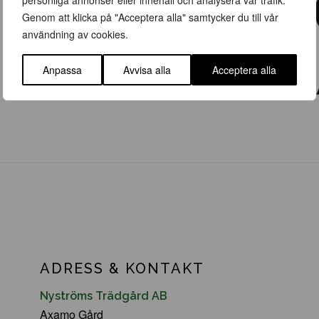
personliga annonser eller innehåll och analysera vår trafik.
Genom att klicka på "Acceptera alla" samtycker du till vår
användning av cookies.
Anpassa
Avvisa alla
Acceptera alla
ADRESS & KONTAKT
Nyströms Trädgård AB
Axamo Gård