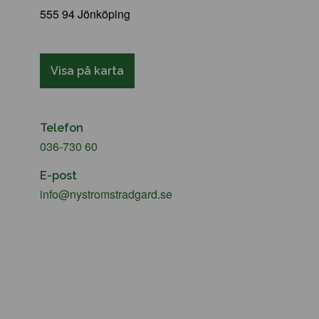
555 94 Jönköping
Visa på karta
Telefon
036-730 60
E-post
info@nystromstradgard.se