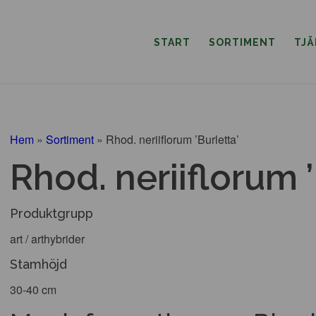
START
SORTIMENT
TJ
Hem
»
Sortiment
»
Rhod. neriiflorum ’Burletta’
Rhod. neriiflorum ’
Produktgrupp
art / arthybrider
Stamhöjd
30-40 cm