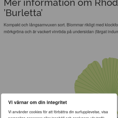
Mer information om Rhod.
’Burletta’
Kompakt och långsamvuxen sort. Blommar rikligt med klockfo
mörkgröna och är vackert vinröda på undersidan (färgat indu
Vi värnar om din integritet
Vi använder cookies för att förbättra din surfupplevelse, visa