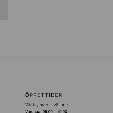
Rhododendron makinoi ’Rosa Perle’
ÖPPETTIDER
Vår (23 mars – 28 juni)
Vardagar 09:00 – 19:00