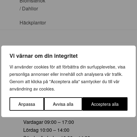
Blomsterlök
/ Dahlior
Häckplantor
Vi värnar om din integritet
ÖPPETTIDER
Vi använder cookies för att förbättra din surfupplevelse, visa
personliga annonser eller innehåll och analysera vår trafik.
Vår (23 mars – 28 juni)
Genom att klicka på "Acceptera alla" samtycker du till vår
Vardagar 09:00 – 19:00
användning av cookies.
Lördag 10:00 – 16:00
Söndag/helgdag 10:00 – 16:00
Anpassa
Avvisa alla
Acceptera alla
Sommar (29 juni – 16 aug)
Vardagar 09:00 – 17:00
Lördag 10:00 – 14:00