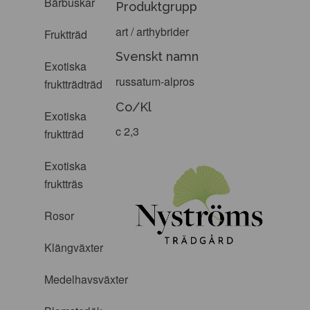
Bärbuskar
Produktgrupp
art / arthybrider
Fruktträd
Svenskt namn
Exotiska
russatum-alpros
fruktträdträd
Co/Kl
Exotiska
c 2,3
fruktträd
Exotiska
fruktträs
Rosor
Klängväxter
Medelhavsväxter