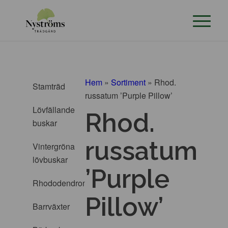
Hem
»
Sortiment
»
Rhod.
Stamträd
russatum ’Purple Pillow’
Lövfällande
Rhod.
buskar
russatum
Vintergröna
lövbuskar
’Purple
Rhododendron
Pillow’
Barrväxter