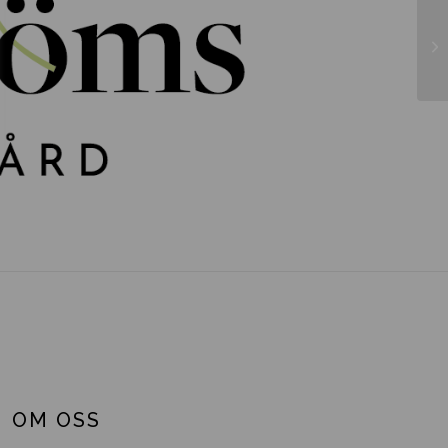
Rh
IN
OM OSS