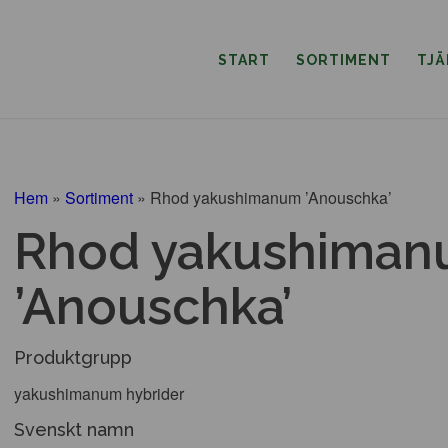
START
SORTIMENT
TJ
Hem
»
Sortiment
»
Rhod yakushimanum ’Anouschka’
Rhod yakushima
’Anouschka’
Produktgrupp
yakushimanum hybrider
Svenskt namn