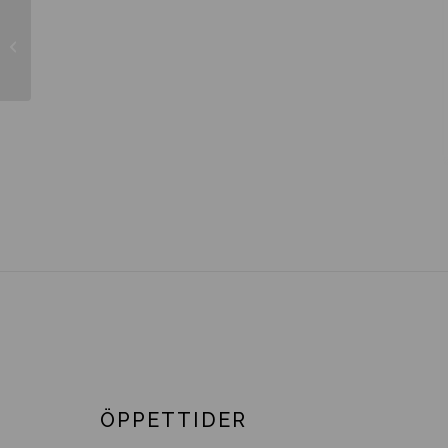
Rhododendron ’Rosa Dufthecke’ INK
ÖPPETTIDER