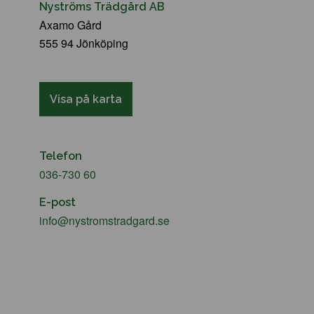
Nyströms Trädgård AB
Axamo Gård
555 94 Jönköping
Visa på karta
Telefon
036-730 60
E-post
info@nystromstradgard.se