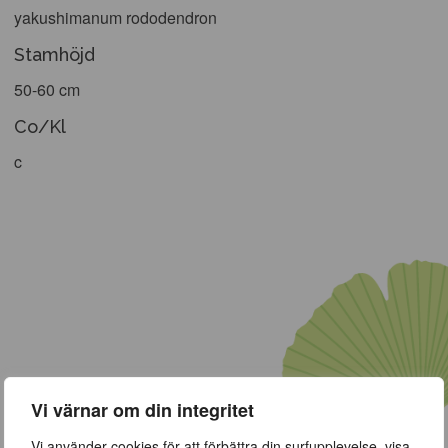
yakushimanum rododendron
Stamhöjd
50-60 cm
Co/Kl
c
Vi värnar om din integritet
Vi använder cookies för att förbättra din surfupplevelse, visa