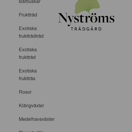
Bärbuskar
Fruktträd
Exotiska
fruktträdträd
Exotiska
fruktträd
Exotiska
fruktträs
Rosor
Klängväxter
Medelhavsväxter