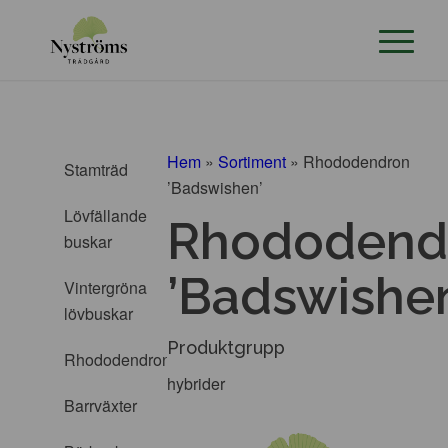
Hem
»
Sortiment
»
Rhododendron
Stamträd
’Badswishen’
Lövfällande
Rhododend
buskar
’Badswishen
Vintergröna
lövbuskar
Produktgrupp
Rhododendron
hybrider
Barrväxter