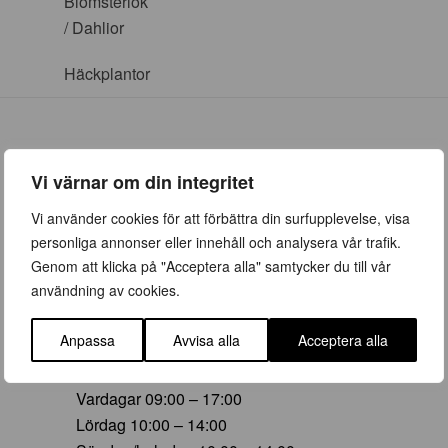
Blomsterlök
/ Dahlior
Häckplantor
Vi värnar om din integritet
ÖPPETTIDER
Vi använder cookies för att förbättra din surfupplevelse, visa
personliga annonser eller innehåll och analysera vår trafik.
Vår (23 mars – 28 juni)
Genom att klicka på "Acceptera alla" samtycker du till vår
Vardagar 09:00 – 19:00
användning av cookies.
Lördag 10:00 – 16:00
Söndag/helgdag 10:00 – 16:00
Anpassa
Avvisa alla
Acceptera alla
Sommar (29 juni – 16 aug)
Vardagar 09:00 – 17:00
Lördag 10:00 – 14:00