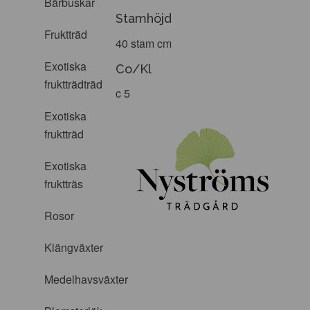
Bärbuskar
Stamhöjd
Fruktträd
40 stam cm
Exotiska
Co/Kl
fruktträdträd
c 5
Exotiska
fruktträd
Exotiska
fruktträs
Rosor
Klängväxter
Medelhavsväxter