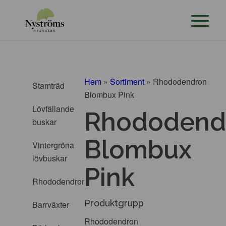
Hem
»
Sortiment
»
Rhododendron
Stamträd
Blombux Pink
Lövfällande
Rhododend
buskar
Blombux
Vintergröna
lövbuskar
Pink
Rhododendron
Produktgrupp
Barrväxter
Rhododendron