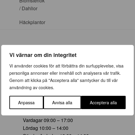
Blomsterlök
/ Dahlior
Häckplantor
Vi värnar om din integritet
ÖPPETTIDER
Vi använder cookies för att förbättra din surfupplevelse, visa
personliga annonser eller innehåll och analysera vår trafik.
Vår (23 mars – 28 juni)
Genom att klicka på "Acceptera alla" samtycker du till vår
Vardagar 09:00 – 19:00
användning av cookies.
Lördag 10:00 – 16:00
Söndag/helgdag 10:00 – 16:00
Anpassa
Avvisa alla
Acceptera alla
Sommar (29 juni – 16 aug)
Vardagar 09:00 – 17:00
Lördag 10:00 – 14:00