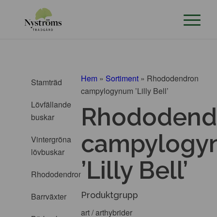
Hem
»
Sortiment
»
Rhododendron
Stamträd
campylogynum ’Lilly Bell’
Lövfällande
Rhododend
buskar
campylogy
Vintergröna
lövbuskar
’Lilly Bell’
Rhododendron
Produktgrupp
Barrväxter
art / arthybrider