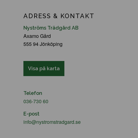
ADRESS & KONTAKT
Nyströms Trädgård AB
Axamo Gård
555 94 Jönköping
Visa på karta
Telefon
036-730 60
E-post
info@nystromstradgard.se