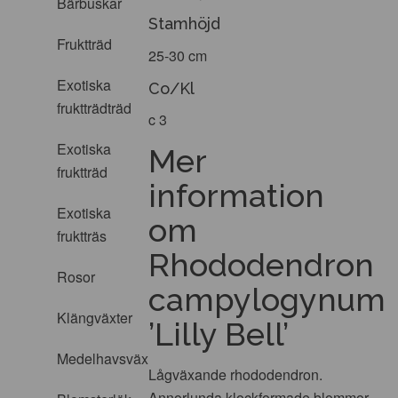
Bärbuskar
Stamhöjd
Fruktträd
25-30 cm
Exotiska
Co/Kl
fruktträdträd
c 3
Exotiska
Mer
fruktträd
information
Exotiska
om
fruktträs
Rhododendron
Rosor
campylogynum
Klängväxter
’Lilly Bell’
Medelhavsväxter
Lågväxande rhododendron.
Annorlunda klockformade blommor