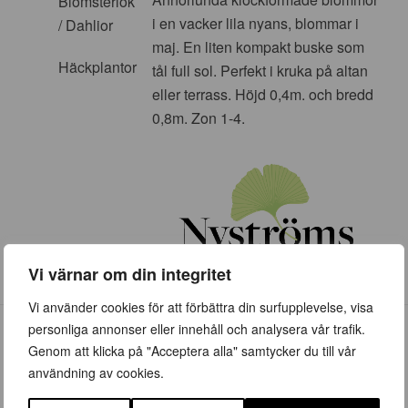
Blomsterlök
i en vacker lila nyans, blommar i
/ Dahlior
maj. En liten kompakt buske som
Häckplantor
tål full sol. Perfekt i kruka på altan
eller terrass. Höjd 0,4m. och bredd
0,8m. Zon 1-4.
Vi värnar om din integritet
Vi använder cookies för att förbättra din surfupplevelse, visa
personliga annonser eller innehåll och analysera vår trafik.
Genom att klicka på "Acceptera alla" samtycker du till vår
användning av cookies.