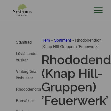
Hem
»
Sortiment
»
Rhododendron
Stamträd
(Knap Hill-Gruppen) ’Feuerwerk’
Lövfällande
Rhododend
buskar
(Knap Hill-
Vintergröna
lövbuskar
Gruppen)
Rhododendron
’Feuerwerk’
Barrväxter