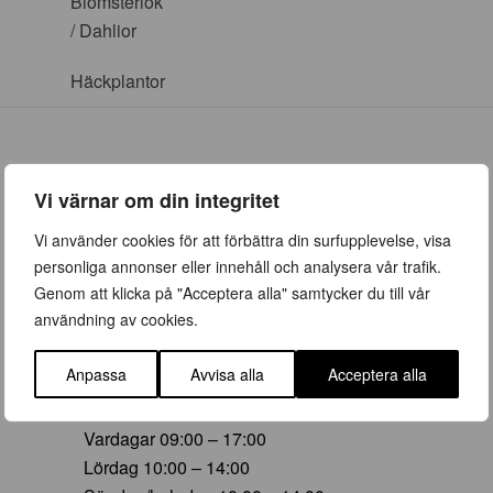
Blomsterlök
/ Dahlior
Häckplantor
Vi värnar om din integritet
ÖPPETTIDER
Vi använder cookies för att förbättra din surfupplevelse, visa
personliga annonser eller innehåll och analysera vår trafik.
Vår (23 mars – 28 juni)
Genom att klicka på "Acceptera alla" samtycker du till vår
Vardagar 09:00 – 19:00
användning av cookies.
Lördag 10:00 – 16:00
Söndag/helgdag 10:00 – 16:00
Anpassa
Avvisa alla
Acceptera alla
Sommar (29 juni – 16 aug)
Vardagar 09:00 – 17:00
Lördag 10:00 – 14:00