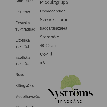
Bärbuskar
Produktgrupp
Rhododendron
Fruktträd
Svenskt namn
Exotiska
trädgårdsazalea
fruktträdträd
Stamhöjd
Exotiska
40-50 cm
fruktträd
Co/Kl
Exotiska
c 6
fruktträs
Rosor
Klängväxter
Medelhavsväxter