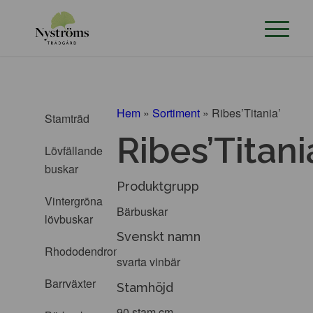
Hem
»
Sortiment
»
Ribes’Titania’
Stamträd
Ribes’Titani
Lövfällande
buskar
Produktgrupp
Vintergröna
Bärbuskar
lövbuskar
Svenskt namn
Rhododendron
svarta vinbär
Barrväxter
Stamhöjd
90 stam cm