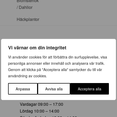
Blomsterlök
/ Dahlior
Häckplantor
Vi värnar om din integritet
ÖPPETTIDER
Vi använder cookies för att förbättra din surfupplevelse, visa
personliga annonser eller innehåll och analysera vår trafik.
Vår (23 mars – 28 juni)
Genom att klicka på "Acceptera alla" samtycker du till vår
Vardagar 09:00 – 19:00
användning av cookies.
Lördag 10:00 – 16:00
Söndag/helgdag 10:00 – 16:00
Anpassa
Avvisa alla
Acceptera alla
Sommar (29 juni – 16 aug)
Vardagar 09:00 – 17:00
Lördag 10:00 – 14:00