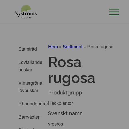
Hem
»
Sortiment
»
Rosa rugosa
Stamträd
Rosa
Lövfällande
buskar
rugosa
Vintergröna
lövbuskar
Produktgrupp
Häckplantor
Rhododendron
Svenskt namn
Barrväxter
vresros