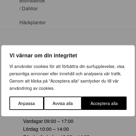
Blomsterlök
/ Dahlior
Häckplantor
Vi värnar om din integritet
ÖPPETTIDER
Vi använder cookies för att förbättra din surfupplevelse, visa
personliga annonser eller innehåll och analysera vår trafik.
Vår (23 mars – 28 juni)
Genom att klicka på "Acceptera alla" samtycker du till vår
Vardagar 09:00 – 19:00
användning av cookies.
Lördag 10:00 – 16:00
Söndag/helgdag 10:00 – 16:00
Anpassa
Avvisa alla
Acceptera alla
Sommar (29 juni – 16 aug)
Vardagar 09:00 – 17:00
Lördag 10:00 – 14:00