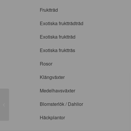
Fruktträd
Exotiska fruktträdträd
Exotiska fruktträd
Exotiska fruktträs
Rosor
Klängväxter
Medelhavsväxter
Blomsterlök / Dahlior
Rosa rugosa Ritausma
Häckplantor