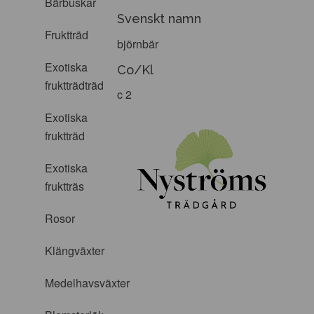
Bärbuskar
Svenskt namn
Fruktträd
björnbär
Exotiska
Co/Kl
fruktträdträd
c 2
Exotiska
fruktträd
Exotiska
fruktträs
Rosor
Klängväxter
Medelhavsväxter