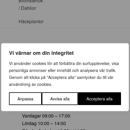
Blomsterlök
/ Dahlior
Häckplantor
Vi värnar om din integritet
ÖPPETTIDER
Vi använder cookies för att förbättra din surfupplevelse, visa
personliga annonser eller innehåll och analysera vår trafik.
Vår (23 mars – 28 juni)
Genom att klicka på "Acceptera alla" samtycker du till vår
Vardagar 09:00 – 19:00
användning av cookies.
Lördag 10:00 – 16:00
Söndag/helgdag 10:00 – 16:00
Anpassa
Avvisa alla
Acceptera alla
Sommar (29 juni – 16 aug)
Vardagar 09:00 – 17:00
Lördag 10:00 – 14:00