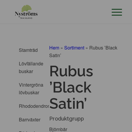
Hem
»
Sortiment
»
Rubus ’Black
Stamträd
Satin’
Lövfällande
Rubus
buskar
’Black
Vintergröna
lövbuskar
Satin’
Rhododendron
Produktgrupp
Barrväxter
Björnbär