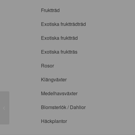
Fruktträd
Exotiska fruktträdträd
Exotiska fruktträd
Exotiska fruktträs
Rosor
Klängväxter
Medelhavsväxter
Blomsterlök / Dahlior
Rubus ’Autumn Bliss’
Häckplantor