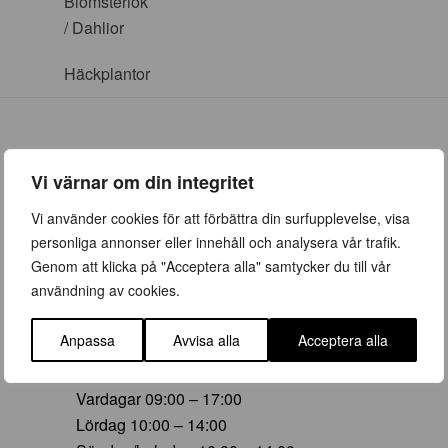
Blomsterlök
/ Dahlior
Häckplantor
Vi värnar om din integritet
ÖPPETTIDER
Vi använder cookies för att förbättra din surfupplevelse, visa
personliga annonser eller innehåll och analysera vår trafik.
Vår (23 mars – 28 juni)
Genom att klicka på "Acceptera alla" samtycker du till vår
Vardagar 09:00 – 19:00
användning av cookies.
Lördag 10:00 – 16:00
Söndag/helgdag 10:00 – 16:00
Anpassa
Avvisa alla
Acceptera alla
Sommar (29 juni – 16 aug)
Vardagar 09:00 – 17:00
Lördag 10:00 – 14:00