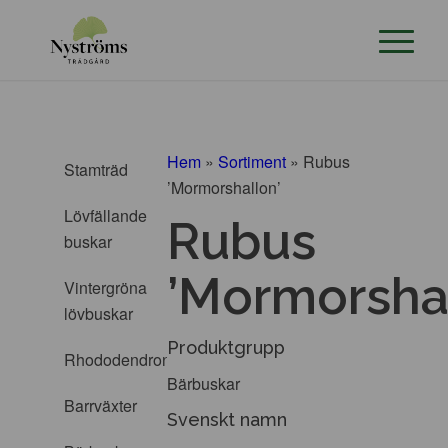
Hem
»
Sortiment
»
Rubus
Stamträd
’Mormorshallon’
Lövfällande
Rubus
buskar
’Mormorshal
Vintergröna
lövbuskar
Produktgrupp
Rhododendron
Bärbuskar
Barrväxter
Svenskt namn