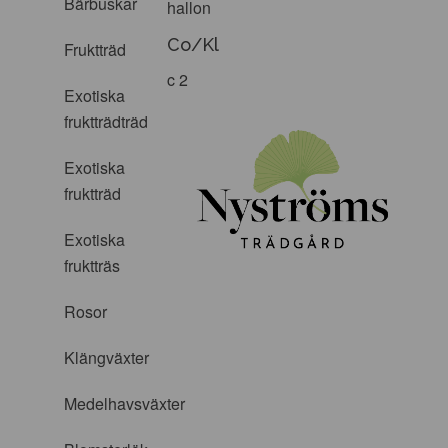
Bärbuskar
hallon
Co/Kl
Fruktträd
c 2
Exotiska
fruktträdträd
Exotiska
fruktträd
Exotiska
fruktträs
Rosor
Klängväxter
Medelhavsväxter