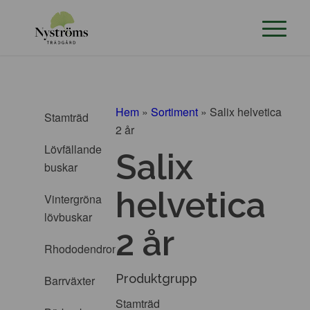
Hem
»
Sortiment
»
Salix helvetica
Stamträd
2 år
Lövfällande
Salix
buskar
helvetica
Vintergröna
lövbuskar
2 år
Rhododendron
Produktgrupp
Barrväxter
Stamträd