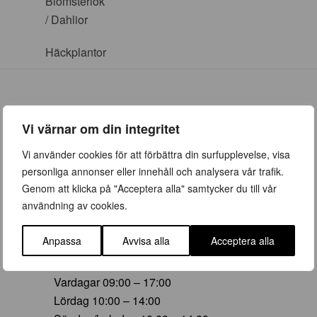
Blomsterlök
/ Dahlior
Häckplantor
Vi värnar om din integritet
ÖPPETTIDER
Vi använder cookies för att förbättra din surfupplevelse, visa
personliga annonser eller innehåll och analysera vår trafik.
Vår (23 mars – 28 juni)
Genom att klicka på "Acceptera alla" samtycker du till vår
Vardagar 09:00 – 19:00
användning av cookies.
Lördag 10:00 – 16:00
Söndag/helgdag 10:00 – 16:00
Anpassa
Avvisa alla
Acceptera alla
Sommar (29 juni – 16 aug)
Vardagar 09:00 – 17:00
Lördag 10:00 – 14:00