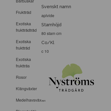
Bärbuskar
Svenskt namn
Fruktträd
aplvide
Exotiska
Stamhöjd
fruktträdträd
80 stam cm
Exotiska
Co/Kl
fruktträd
c 10
Exotiska
fruktträs
Rosor
Klängväxter
Medelhavsväxter