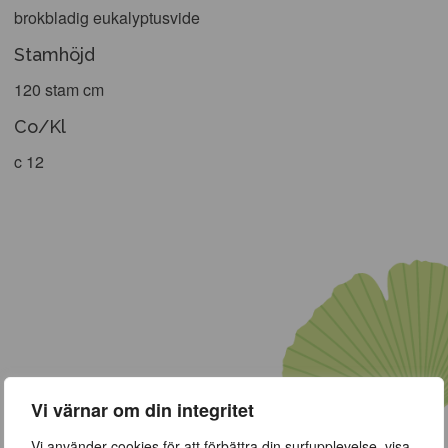
brokbladig eukalyptusvide
Stamhöjd
120 stam cm
Co/Kl
c 12
Vi värnar om din integritet
Vi använder cookies för att förbättra din surfupplevelse, visa