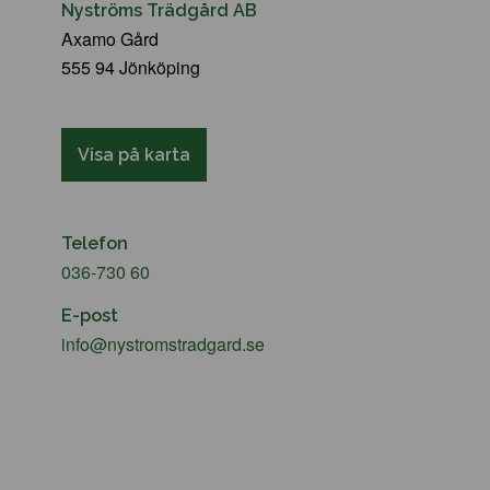
Nyströms Trädgård AB
Axamo Gård
555 94 Jönköping
Visa på karta
Telefon
036-730 60
E-post
info@nystromstradgard.se