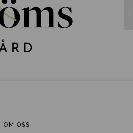
Sa
OM OSS