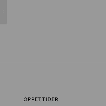
Salix integra ’Hakuro Nishikii’ 2 år
ÖPPETTIDER