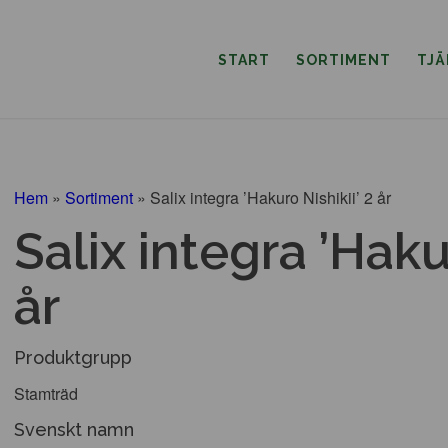
START
SORTIMENT
TJ
Hem
»
Sortiment
»
Salix integra ’Hakuro Nishikii’ 2 år
Salix integra ’Hakur
år
Produktgrupp
Stamträd
Svenskt namn