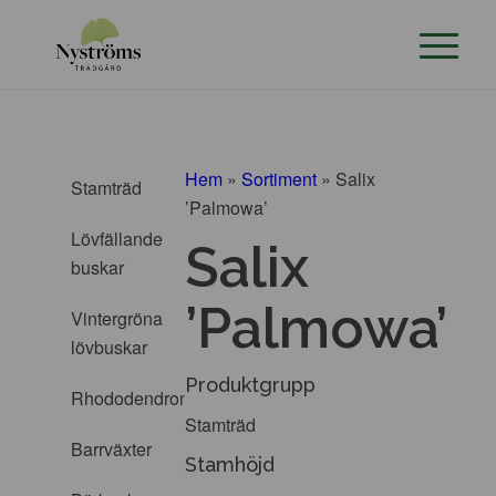
Hem
»
Sortiment
»
Salix
Stamträd
’Palmowa’
Lövfällande
Salix
buskar
’Palmowa’
Vintergröna
lövbuskar
Produktgrupp
Rhododendron
Stamträd
Barrväxter
Stamhöjd