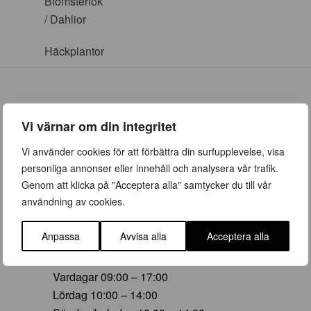
Blomsterlök
/ Dahlior
Häckplantor
Vi värnar om din integritet
ÖPPETTIDER
Vi använder cookies för att förbättra din surfupplevelse, visa
personliga annonser eller innehåll och analysera vår trafik.
Vår (23 mars – 28 juni)
Genom att klicka på "Acceptera alla" samtycker du till vår
Vardagar 09:00 – 19:00
användning av cookies.
Lördag 10:00 – 16:00
Söndag/helgdag 10:00 – 16:00
Anpassa
Avvisa alla
Acceptera alla
Sommar (29 juni – 16 aug)
Vardagar 09:00 – 17:00
Lördag 10:00 – 14:00