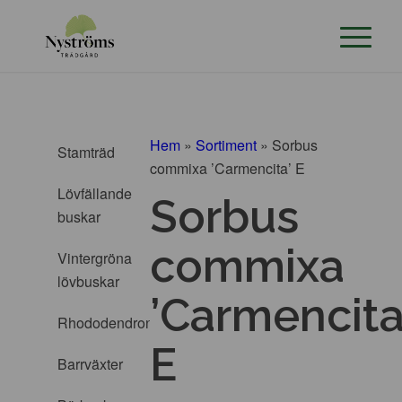
Hem
»
Sortiment
»
Sorbus
Stamträd
commixa ’Carmencita’ E
Lövfällande
Sorbus
buskar
commixa
Vintergröna
lövbuskar
’Carmencita
Rhododendron
E
Barrväxter