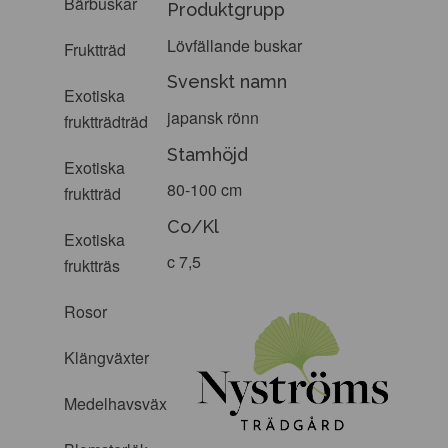
Bärbuskar
Produktgrupp
Lövfällande buskar
Fruktträd
Svenskt namn
Exotiska
japansk rönn
fruktträdträd
Stamhöjd
Exotiska
80-100 cm
fruktträd
Co/Kl
Exotiska
c 7,5
fruktträs
Rosor
Klängväxter
Medelhavsväxter