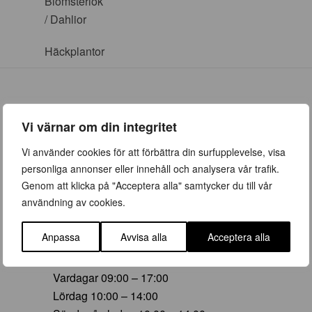
Blomsterlök
/ Dahlior
Häckplantor
Vi värnar om din integritet
ÖPPETTIDER
Vi använder cookies för att förbättra din surfupplevelse, visa
personliga annonser eller innehåll och analysera vår trafik.
Vår (23 mars – 28 juni)
Genom att klicka på "Acceptera alla" samtycker du till vår
Vardagar 09:00 – 19:00
användning av cookies.
Lördag 10:00 – 16:00
Söndag/helgdag 10:00 – 16:00
Anpassa
Avvisa alla
Acceptera alla
Sommar (29 juni – 16 aug)
Vardagar 09:00 – 17:00
Lördag 10:00 – 14:00