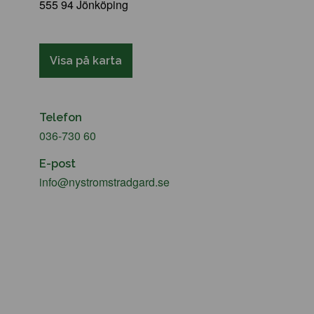
555 94 Jönköping
Visa på karta
Telefon
036-730 60
E-post
info@nystromstradgard.se