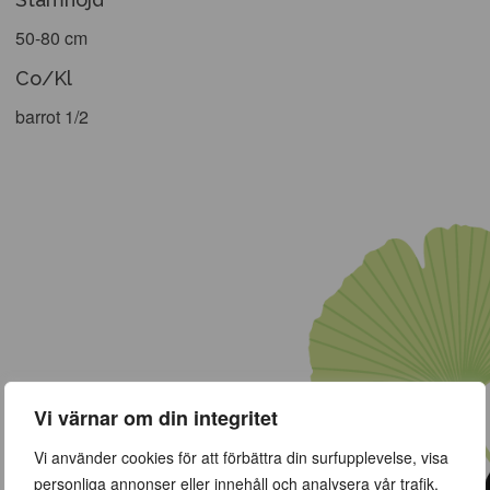
50-80 cm
Co/Kl
barrot 1/2
Vi värnar om din integritet
Vi använder cookies för att förbättra din surfupplevelse, visa
personliga annonser eller innehåll och analysera vår trafik.