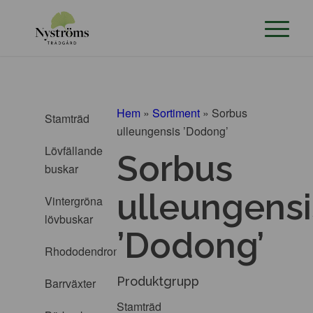
Hem
»
Sortiment
»
Sorbus
Stamträd
ulleungensis ’Dodong’
Lövfällande
Sorbus
buskar
ulleungensi
Vintergröna
lövbuskar
’Dodong’
Rhododendron
Produktgrupp
Barrväxter
Stamträd