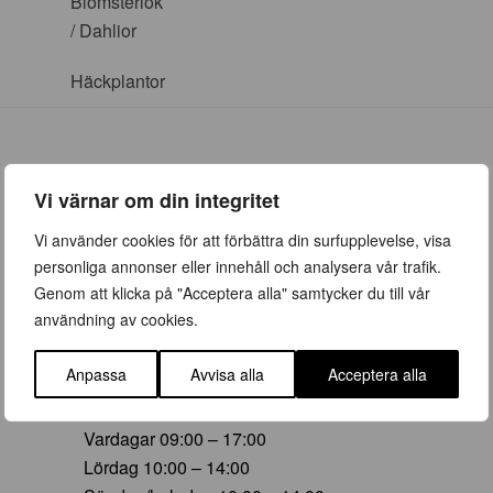
Blomsterlök
/ Dahlior
Häckplantor
Vi värnar om din integritet
ÖPPETTIDER
Vi använder cookies för att förbättra din surfupplevelse, visa
personliga annonser eller innehåll och analysera vår trafik.
Vår (23 mars – 28 juni)
Genom att klicka på "Acceptera alla" samtycker du till vår
Vardagar 09:00 – 19:00
användning av cookies.
Lördag 10:00 – 16:00
Söndag/helgdag 10:00 – 16:00
Anpassa
Avvisa alla
Acceptera alla
Sommar (29 juni – 16 aug)
Vardagar 09:00 – 17:00
Lördag 10:00 – 14:00