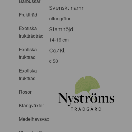
Bärbuskar
Svenskt namn
Fruktträd
ullungrönn
Exotiska
Stamhöjd
fruktträdträd
14-16 cm
Exotiska
Co/Kl
fruktträd
c 50
Exotiska
fruktträs
Rosor
Klängväxter
Medelhavsväxter