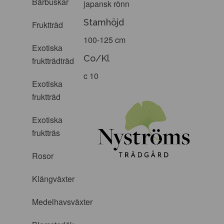
Bärbuskar
japansk rönn
Stamhöjd
Fruktträd
100-125 cm
Exotiska
Co/Kl
fruktträdträd
c 10
Exotiska
fruktträd
Exotiska
fruktträs
Rosor
Klängväxter
Medelhavsväxter