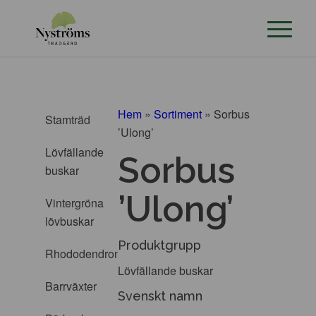
Hem
»
Sortiment
»
Sorbus
Stamträd
’Ulong’
Lövfällande
Sorbus
buskar
’Ulong’
Vintergröna
lövbuskar
Produktgrupp
Rhododendron
Lövfällande buskar
Barrväxter
Svenskt namn