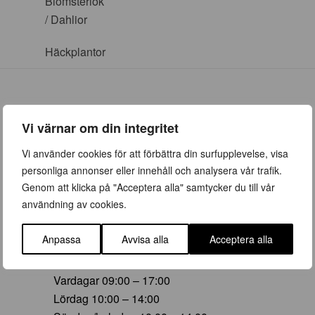
Blomsterlök
/ Dahlior
Häckplantor
Vi värnar om din integritet
ÖPPETTIDER
Vi använder cookies för att förbättra din surfupplevelse, visa
personliga annonser eller innehåll och analysera vår trafik.
Vår (23 mars – 28 juni)
Genom att klicka på "Acceptera alla" samtycker du till vår
Vardagar 09:00 – 19:00
användning av cookies.
Lördag 10:00 – 16:00
Söndag/helgdag 10:00 – 16:00
Anpassa
Avvisa alla
Acceptera alla
Sommar (29 juni – 16 aug)
Vardagar 09:00 – 17:00
Lördag 10:00 – 14:00