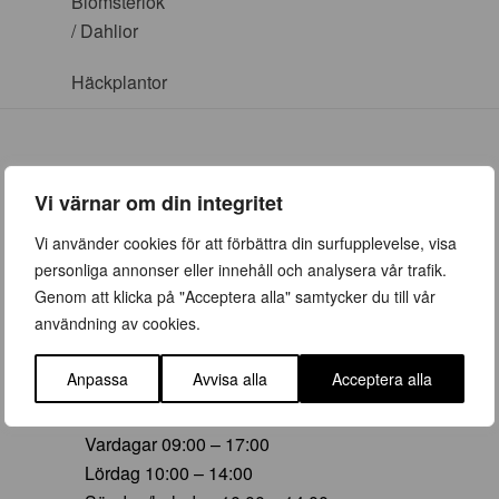
Blomsterlök
/ Dahlior
Häckplantor
Vi värnar om din integritet
ÖPPETTIDER
Vi använder cookies för att förbättra din surfupplevelse, visa
personliga annonser eller innehåll och analysera vår trafik.
Vår (23 mars – 28 juni)
Genom att klicka på "Acceptera alla" samtycker du till vår
Vardagar 09:00 – 19:00
användning av cookies.
Lördag 10:00 – 16:00
Söndag/helgdag 10:00 – 16:00
Anpassa
Avvisa alla
Acceptera alla
Sommar (29 juni – 16 aug)
Vardagar 09:00 – 17:00
Lördag 10:00 – 14:00