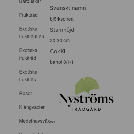
Bärbuskar
Svenskt namn
Fruktträd
björkspirea
Exotiska
Stamhöjd
fruktträdträd
20-30 cm
Exotiska
Co/Kl
fruktträd
barrot 0/1/1
Exotiska
fruktträs
Rosor
Klängväxter
Medelhavsväxter