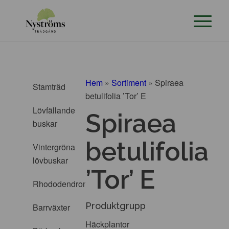
Hem
»
Sortiment
»
Spiraea
Stamträd
betulifolia ’Tor’ E
Lövfällande
Spiraea
buskar
betulifolia
Vintergröna
lövbuskar
’Tor’ E
Rhododendron
Produktgrupp
Barrväxter
Häckplantor