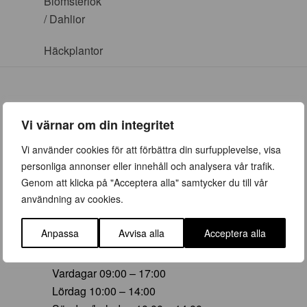
Blomsterlök
/ Dahlior
Häckplantor
Vi värnar om din integritet
ÖPPETTIDER
Vi använder cookies för att förbättra din surfupplevelse, visa
personliga annonser eller innehåll och analysera vår trafik.
Vår (23 mars – 28 juni)
Genom att klicka på "Acceptera alla" samtycker du till vår
Vardagar 09:00 – 19:00
användning av cookies.
Lördag 10:00 – 16:00
Söndag/helgdag 10:00 – 16:00
Anpassa
Avvisa alla
Acceptera alla
Sommar (29 juni – 16 aug)
Vardagar 09:00 – 17:00
Lördag 10:00 – 14:00