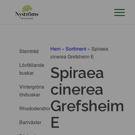
Hem
»
Sortiment
»
Spiraea
Stamträd
cinerea Grefsheim E
Lövfällande
Spiraea
buskar
cinerea
Vintergröna
lövbuskar
Grefsheim
Rhododendron
E
Barrväxter