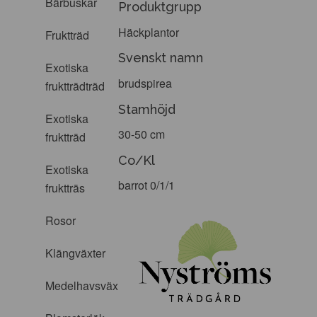
Bärbuskar
Produktgrupp
Häckplantor
Fruktträd
Svenskt namn
Exotiska
brudspirea
fruktträdträd
Stamhöjd
Exotiska
30-50 cm
fruktträd
Co/Kl
Exotiska
barrot 0/1/1
fruktträs
Rosor
Klängväxter
Medelhavsväxter