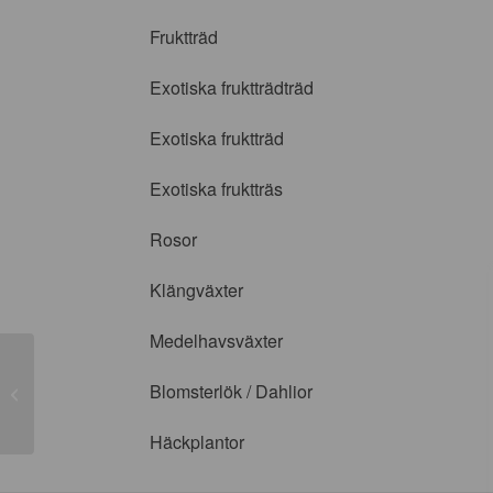
Fruktträd
Exotiska fruktträdträd
Exotiska fruktträd
Exotiska fruktträs
Rosor
Klängväxter
Medelhavsväxter
Blomsterlök / Dahlior
Queen Elisabeth
Häckplantor