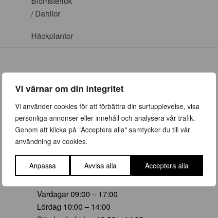
Blomsterlök
/ Dahlior
Häckplantor
Vi värnar om din integritet
ÖPPETTIDER
Vi använder cookies för att förbättra din surfupplevelse, visa
personliga annonser eller innehåll och analysera vår trafik.
Vår (23 mars – 28 juni)
Genom att klicka på "Acceptera alla" samtycker du till vår
Vardagar 09:00 – 19:00
användning av cookies.
Lördag 10:00 – 16:00
Söndag/helgdag 10:00 – 16:00
Anpassa
Avvisa alla
Acceptera alla
Sommar (29 juni – 16 aug)
Vardagar 09:00 – 17:00
Lördag 10:00 – 14:00