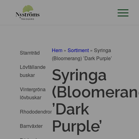
Hem
»
Sortiment
»
Syringa
Stamträd
(Bloomerang) ’Dark Purple’
Lövfällande
Syringa
buskar
(Bloomeran
Vintergröna
lövbuskar
’Dark
Rhododendron
Purple’
Barrväxter