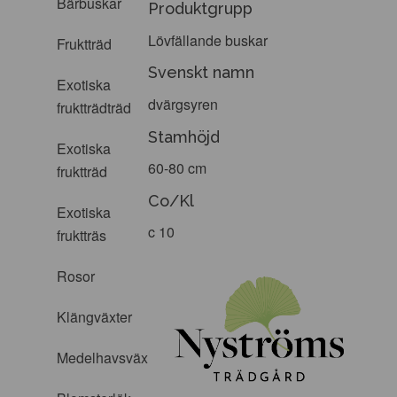
Bärbuskar
Produktgrupp
Lövfällande buskar
Fruktträd
Svenskt namn
Exotiska
dvärgsyren
fruktträdträd
Stamhöjd
Exotiska
60-80 cm
fruktträd
Co/Kl
Exotiska
c 10
fruktträs
Rosor
Klängväxter
Medelhavsväxter