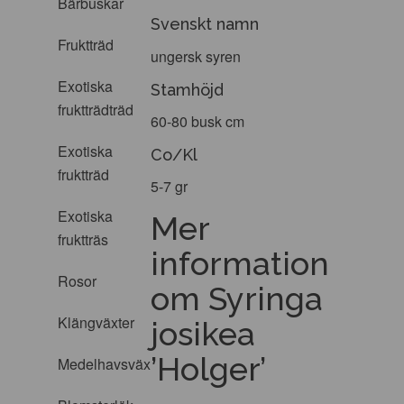
Bärbuskar
Svenskt namn
Fruktträd
ungersk syren
Exotiska
Stamhöjd
fruktträdträd
60-80 busk cm
Exotiska
Co/Kl
fruktträd
5-7 gr
Exotiska
Mer
fruktträs
information
Rosor
om Syringa
Klängväxter
josikea
’Holger’
Medelhavsväxter