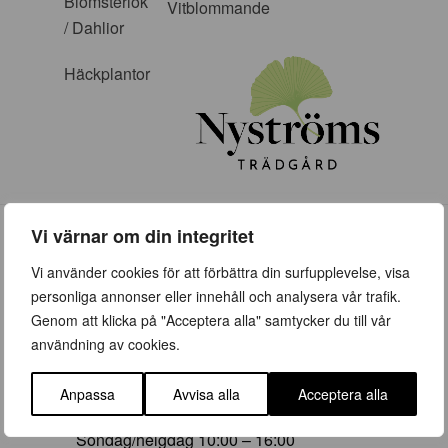
Blomsterlök
Vitblommande
/ Dahlior
Häckplantor
Vi värnar om din integritet
Vi använder cookies för att förbättra din surfupplevelse, visa
personliga annonser eller innehåll och analysera vår trafik.
Genom att klicka på "Acceptera alla" samtycker du till vår
ÖPPETTIDER
användning av cookies.
Vår (23 mars – 28 juni)
Vardagar 09:00 – 19:00
Anpassa
Avvisa alla
Acceptera alla
Lördag 10:00 – 16:00
Söndag/helgdag 10:00 – 16:00