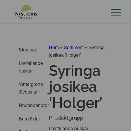
Hem
»
Sortiment
»
Syringa
Stamträd
josikea ’Holger’
Lövfällande
Syringa
buskar
josikea
Vintergröna
lövbuskar
’Holger’
Rhododendron
Produktgrupp
Barrväxter
Lövfällande buskar