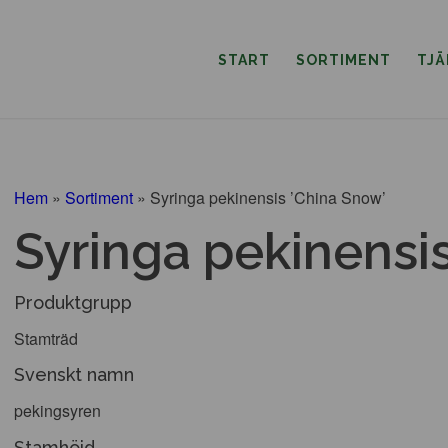
START
SORTIMENT
TJ
Hem
»
Sortiment
»
Syringa pekinensis ’China Snow’
Syringa pekinensi
Produktgrupp
Stamträd
Svenskt namn
pekingsyren
Stamhöjd