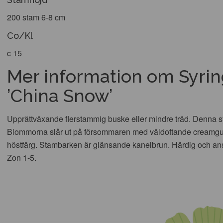
200 stam 6-8 cm
Co/Kl
c 15
Mer information om Syrin
’China Snow’
Upprättväxande flerstammig buske eller mindre träd. Denna s
Blommorna slår ut på försommaren med väldoftande creamgula 
höstfärg. Stambarken är glänsande kanelbrun. Härdig och ans
Zon 1-5.