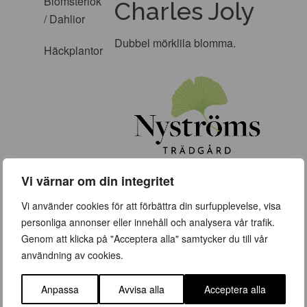
Blomsterlök
Charles Joly
/ Dahlior
Dubbel mörklila blomma.
Häckplantor
Vi värnar om din integritet
Vi använder cookies för att förbättra din surfupplevelse, visa
personliga annonser eller innehåll och analysera vår trafik.
Genom att klicka på "Acceptera alla" samtycker du till vår
användning av cookies.
ÖPPETTIDER
Vår (23 mars – 28 juni)
Anpassa
Avvisa alla
Acceptera alla
Vardagar 09:00 – 19:00