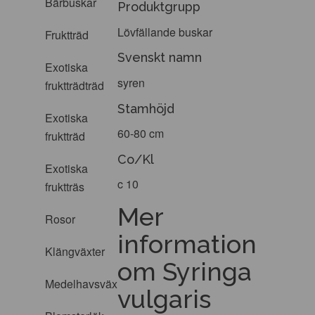
Bärbuskar
Produktgrupp
Lövfällande buskar
Fruktträd
Svenskt namn
Exotiska
syren
fruktträdträd
Stamhöjd
Exotiska
60-80 cm
fruktträd
Co/Kl
Exotiska
c 10
fruktträs
Mer
Rosor
information
Klängväxter
om Syringa
Medelhavsväxter
vulgaris