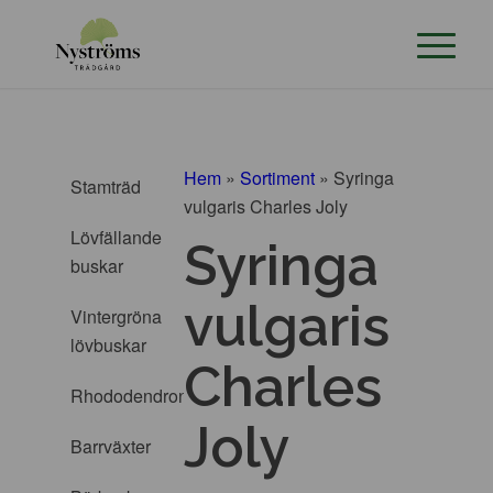
Hem
»
Sortiment
»
Syringa
Stamträd
vulgaris Charles Joly
Lövfällande
Syringa
buskar
vulgaris
Vintergröna
lövbuskar
Charles
Rhododendron
Joly
Barrväxter