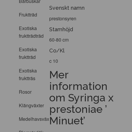
Bärbuskar
Svenskt namn
Fruktträd
prestonsyren
Exotiska
Stamhöjd
fruktträdträd
60-80 cm
Exotiska
Co/Kl
fruktträd
c 10
Exotiska
Mer
fruktträs
information
Rosor
om Syringa x
Klängväxter
prestoniae ’
Minuet’
Medelhavsväxter