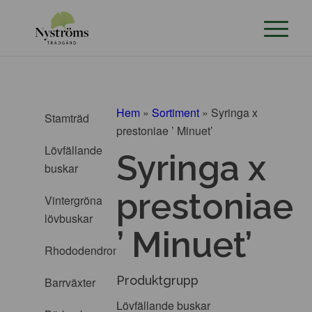
Hem
»
Sortiment
»
Syringa x
Stamträd
prestoniae ’ Minuet’
Lövfällande
Syringa x
buskar
prestoniae
Vintergröna
lövbuskar
’ Minuet’
Rhododendron
Produktgrupp
Barrväxter
Lövfällande buskar