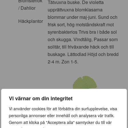
Blomsterlök
Tätvuxna buske. De violetta
/ Dahlior
upprättvuxna blomklasarna
blommar under maj-juni. Sund och
Häckplantor
frisk sort, hög motståndskraft mot
syrenbakterios Trivs bra i både sol
och skugga. Vindtålig, Passar som
solitär, till friväxande häck och till
buskage. Lättodlad Höjd och bredd
2-4 m. Zon 1-5.
Vi värnar om din integritet
Vi använder cookies för att förbättra din surfupplevelse, visa
personliga annonser eller innehåll och analysera vår trafik.
Genom att klicka på "Acceptera alla" samtycker du till vår