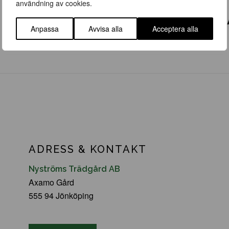
användning av cookies.
Anpassa
Avvisa alla
Acceptera alla
ADRESS & KONTAKT
Nyströms Trädgård AB
Axamo Gård
555 94 Jönköping