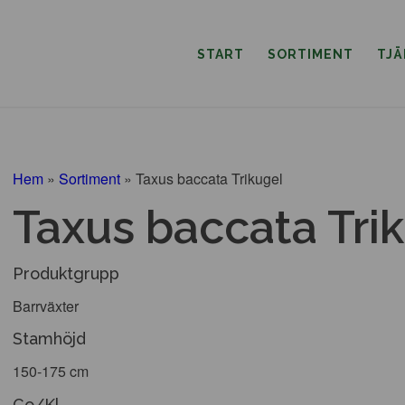
START
SORTIMENT
TJ
Hem
»
Sortiment
»
Taxus baccata Trikugel
Taxus baccata Tri
Produktgrupp
Barrväxter
Stamhöjd
150-175 cm
Co/Kl