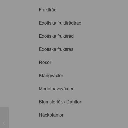
Fruktträd
Exotiska fruktträdträd
Exotiska fruktträd
Exotiska fruktträs
Rosor
Klängväxter
Medelhavsväxter
Blomsterlök / Dahlior
Häckplantor
Taxus baccata Kegel