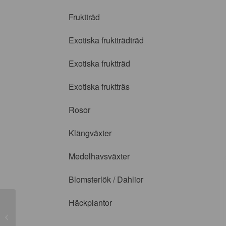
Fruktträd
Exotiska fruktträdträd
Exotiska fruktträd
Exotiska fruktträs
Rosor
Klängväxter
Medelhavsväxter
Blomsterlök / Dahlior
Häckplantor
Taxus media ’Hillii’