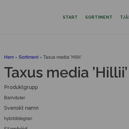
START
SORTIMENT
TJ
Hem
»
Sortiment
»
Taxus media ’Hillii’
Taxus media ’Hillii’
Produktgrupp
Barrväxter
Svenskt namn
hybrididegran
Stamhöjd