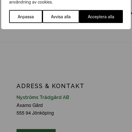
användning av cookies.
Anpassa
Avvisa alla
Acceptera alla
ADRESS & KONTAKT
Nyströms Trädgård AB
Axamo Gård
555 94 Jönköping