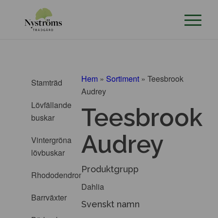
Hem
»
Sortiment
»
Teesbrook
Stamträd
Audrey
Lövfällande
Teesbrook
buskar
Audrey
Vintergröna
lövbuskar
Produktgrupp
Rhododendron
Dahlia
Barrväxter
Svenskt namn