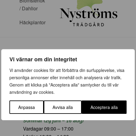
Blomsterlök
/ Dahlior
Häckplantor
Vi värnar om din integritet
Vi använder cookies för att förbättra din surfupplevelse, visa
ÖPPETTIDER
personliga annonser eller innehåll och analysera vår trafik.
Genom att klicka på "Acceptera alla" samtycker du till vår
Vår (23 mars – 28 juni)
användning av cookies.
Vardagar 09:00 – 19:00
Lördag 10:00 – 16:00
Anpassa
Avvisa alla
Acceptera alla
Söndag/helgdag 10:00 – 16:00
Sommar (29 juni – 16 aug)
Vardagar 09:00 – 17:00