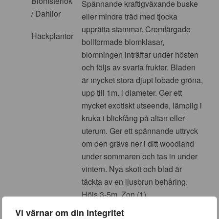
Blomsterlök
Spännande kraftigväxande buske
/ Dahlior
eller mindre träd med tjocka
upprätta stammar. Cremfärgade
Häckplantor
bollformade blomklasar,
blomningen inträffar under hösten
och följs av svarta frukter. Bladen
är mycket stora djupt lobade gröna,
upp till 1m. i diameter. Ger ett
mycket exotiskt utseende, lämplig i
kruka i blickfång på altan eller
uterum. Ger ett spännande uttryck
om den grävs ner i ditt woodland
under sommaren och tas in under
vintern. Nya skott och blad är
täckta av en ljusbrun behåring.
Höjs 3-5m. Zon (1).
Vi värnar om din integritet