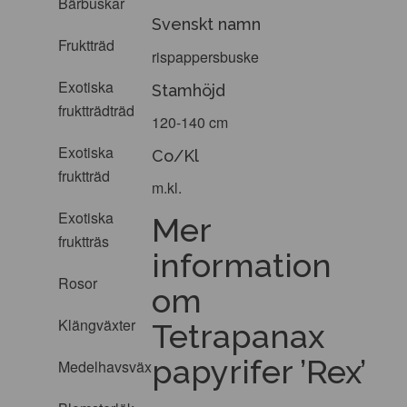
Bärbuskar
Svenskt namn
Fruktträd
rispappersbuske
Exotiska
Stamhöjd
fruktträdträd
120-140 cm
Exotiska
Co/Kl
fruktträd
m.kl.
Exotiska
Mer
fruktträs
information
Rosor
om
Klängväxter
Tetrapanax
papyrifer ’Rex’
Medelhavsväxter