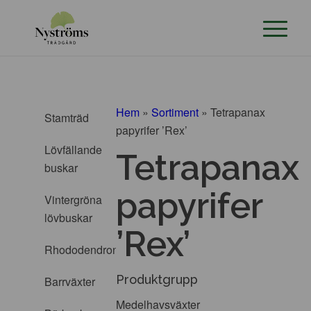
Hem
»
Sortiment
»
Tetrapanax
Stamträd
papyrifer ’Rex’
Lövfällande
Tetrapanax
buskar
papyrifer
Vintergröna
lövbuskar
’Rex’
Rhododendron
Produktgrupp
Barrväxter
Medelhavsväxter