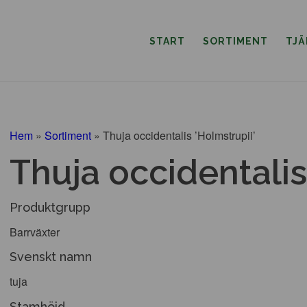
START
SORTIMENT
TJ
Hem
»
Sortiment
»
Thuja occidentalis ’Holmstrupii’
Thuja occidentalis
Produktgrupp
Barrväxter
Svenskt namn
tuja
Stamhöjd