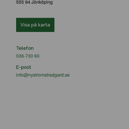
555 94 Jönköping
Visa på karta
Telefon
036-730 60
E-post
info@nystromstradgard.se