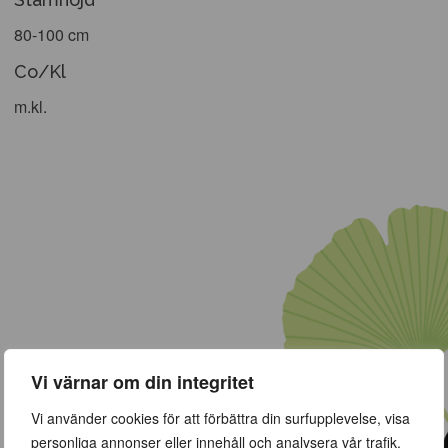
80-100 cm
Co/Kl
m.kl.
Vi värnar om din integritet
Vi använder cookies för att förbättra din surfupplevelse, visa
personliga annonser eller innehåll och analysera vår trafik.