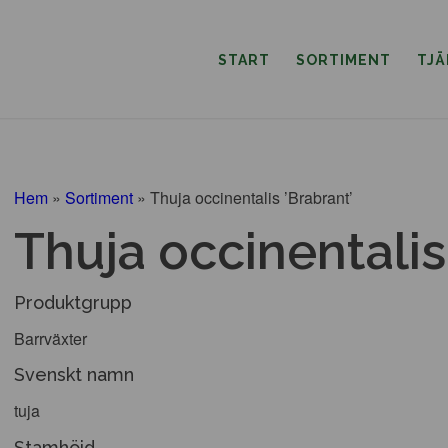
START
SORTIMENT
TJ
Hem
»
Sortiment
»
Thuja occinentalis ’Brabrant’
Thuja occinentalis
Produktgrupp
Barrväxter
Svenskt namn
tuja
Stamhöjd