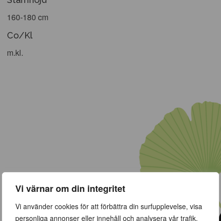
160-180 cm
Co/Kl
m.kl.
Vi värnar om din integritet
Vi använder cookies för att förbättra din surfupplevelse, visa
personliga annonser eller innehåll och analysera vår trafik.