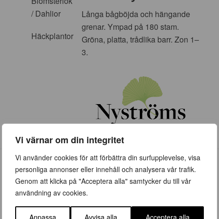
Blomsterlök
/ Dahlior
Långa bågböjda och hängande
grenar. Ympad på 180 stam.
Häckplantor
Gröna, platta, trådlika barr. Zon 1–
3.
Vi värnar om din integritet
Vi använder cookies för att förbättra din surfupplevelse, visa
personliga annonser eller innehåll och analysera vår trafik.
Genom att klicka på "Acceptera alla" samtycker du till vår
användning av cookies.
ÖPPETTIDER
Anpassa
Avvisa alla
Acceptera alla