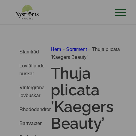
Hem
»
Sortiment
»
Thuja plicata
Stamträd
’Kaegers Beauty’
Lövfällande
Thuja
buskar
plicata
Vintergröna
lövbuskar
’Kaegers
Rhododendron
Beauty’
Barrväxter