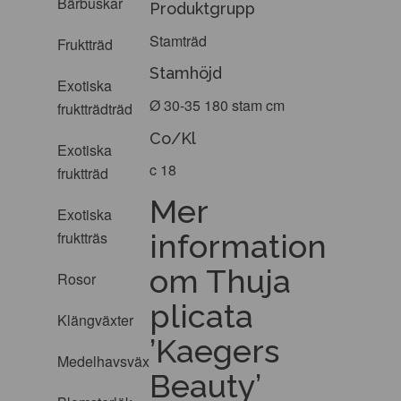
Bärbuskar
Produktgrupp
Stamträd
Fruktträd
Stamhöjd
Exotiska
Ø 30-35 180 stam cm
fruktträdträd
Co/Kl
Exotiska
c 18
fruktträd
Mer
Exotiska
information
fruktträs
om Thuja
Rosor
plicata
Klängväxter
’Kaegers
Medelhavsväxter
Beauty’