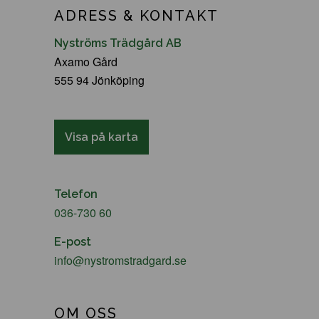
ADRESS & KONTAKT
Nyströms Trädgård AB
Axamo Gård
555 94 Jönköping
Visa på karta
Telefon
036-730 60
E-post
info@nystromstradgard.se
OM OSS