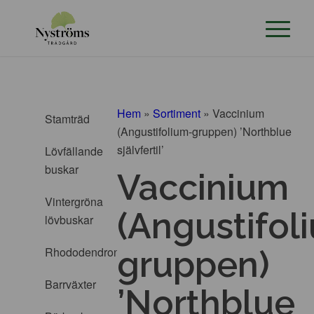
Hem
»
Sortiment
»
Vaccinium
Stamträd
(Angustifolium-gruppen) ’Northblue
självfertil’
Lövfällande
buskar
Vaccinium
Vintergröna
(Angustifol
lövbuskar
Rhododendron
gruppen)
Barrväxter
’Northblue