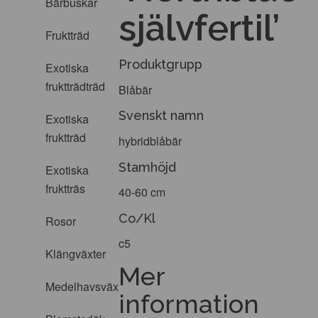
Bärbuskar
självfertil’
Fruktträd
Produktgrupp
Exotiska
fruktträdträd
Blåbär
Svenskt namn
Exotiska
fruktträd
hybridblåbär
Stamhöjd
Exotiska
fruktträs
40-60 cm
Co/Kl
Rosor
c5
Klängväxter
Mer
Medelhavsväxter
information