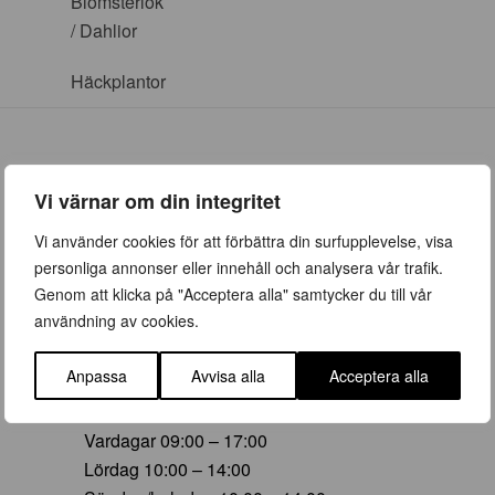
Blomsterlök
/ Dahlior
Häckplantor
Vi värnar om din integritet
ÖPPETTIDER
Vi använder cookies för att förbättra din surfupplevelse, visa
personliga annonser eller innehåll och analysera vår trafik.
Vår (23 mars – 28 juni)
Genom att klicka på "Acceptera alla" samtycker du till vår
Vardagar 09:00 – 19:00
användning av cookies.
Lördag 10:00 – 16:00
Söndag/helgdag 10:00 – 16:00
Anpassa
Avvisa alla
Acceptera alla
Sommar (29 juni – 16 aug)
Vardagar 09:00 – 17:00
Lördag 10:00 – 14:00