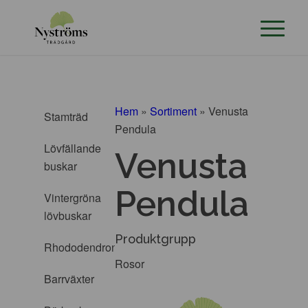
Hem
»
Sortiment
»
Venusta
Stamträd
Pendula
Lövfällande
Venusta
buskar
Pendula
Vintergröna
lövbuskar
Produktgrupp
Rhododendron
Rosor
Barrväxter