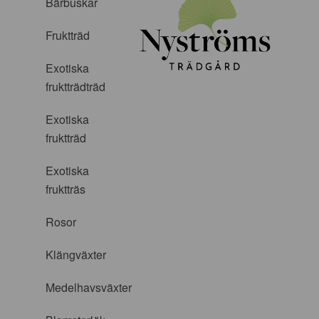
Bärbuskar
Fruktträd
Exotiska
fruktträdträd
Exotiska
fruktträd
Exotiska
fruktträs
Rosor
Klängväxter
Medelhavsväxter