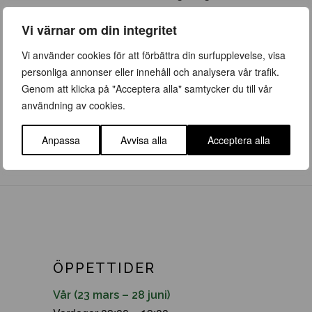
krukodling. Bären är uppskattade
Vi värnar om din integritet
av fåglar.
Höjd och bredd 1,5-2m. Zon 1-5.
Vi använder cookies för att förbättra din surfupplevelse, visa
personliga annonser eller innehåll och analysera vår trafik.
Genom att klicka på "Acceptera alla" samtycker du till vår
användning av cookies.
Anpassa
Avvisa alla
Acceptera alla
ÖPPETTIDER
Vår (23 mars – 28 juni)