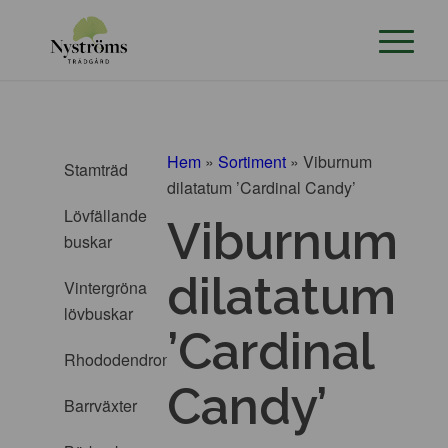
Hem
»
Sortiment
»
Viburnum
Stamträd
dilatatum ’Cardinal Candy’
Lövfällande
Viburnum
buskar
dilatatum
Vintergröna
lövbuskar
’Cardinal
Rhododendron
Candy’
Barrväxter