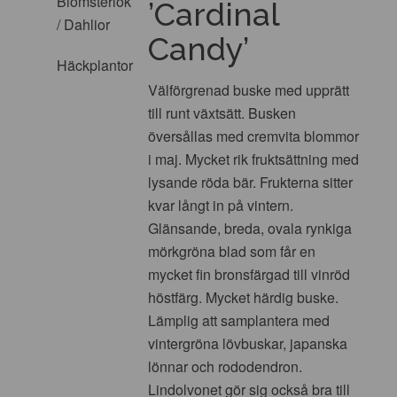
Blomsterlök
’Cardinal
/ Dahlior
Candy’
Häckplantor
Välförgrenad buske med upprätt
till runt växtsätt. Busken
översållas med cremvita blommor
i maj. Mycket rik fruktsättning med
lysande röda bär. Frukterna sitter
kvar långt in på vintern.
Glänsande, breda, ovala rynkiga
mörkgröna blad som får en
mycket fin bronsfärgad till vinröd
höstfärg. Mycket härdig buske.
Lämplig att samplantera med
vintergröna lövbuskar, japanska
lönnar och rododendron.
Lindolvonet gör sig också bra till