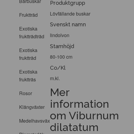
Bärbuskar
Produktgrupp
Lövfällande buskar
Fruktträd
Svenskt namn
Exotiska
lindolvon
fruktträdträd
Stamhöjd
Exotiska
80-100 cm
fruktträd
Co/Kl
Exotiska
m.kl.
fruktträs
Mer
Rosor
information
Klängväxter
om Viburnum
Medelhavsväxter
dilatatum