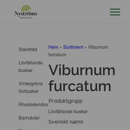
Hem
»
Sortiment
»
Viburnum
Stamträd
furcatum
Lövfällande
Viburnum
buskar
furcatum
Vintergröna
lövbuskar
Produktgrupp
Rhododendron
Lövfällande buskar
Barrväxter
Svenskt namn