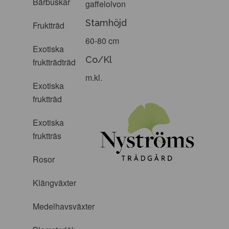
Bärbuskar
gaffelolvon
Stamhöjd
Fruktträd
60-80 cm
Exotiska
Co/Kl
fruktträdträd
m.kl.
Exotiska
fruktträd
Exotiska
fruktträs
Rosor
Klängväxter
Medelhavsväxter