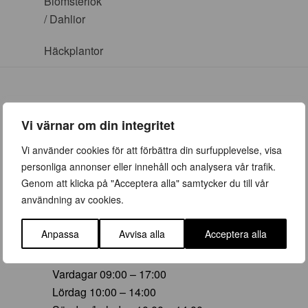
Blomsterlök
/ Dahlior
Häckplantor
Vi värnar om din integritet
ÖPPETTIDER
Vi använder cookies för att förbättra din surfupplevelse, visa
personliga annonser eller innehåll och analysera vår trafik.
Vår (23 mars – 28 juni)
Genom att klicka på "Acceptera alla" samtycker du till vår
Vardagar 09:00 – 19:00
användning av cookies.
Lördag 10:00 – 16:00
Söndag/helgdag 10:00 – 16:00
Anpassa
Avvisa alla
Acceptera alla
Sommar (29 juni – 16 aug)
Vardagar 09:00 – 17:00
Lördag 10:00 – 14:00