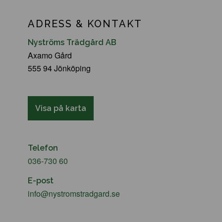
ADRESS & KONTAKT
Nyströms Trädgård AB
Axamo Gård
555 94 Jönköping
Visa på karta
Telefon
036-730 60
E-post
info@nystromstradgard.se