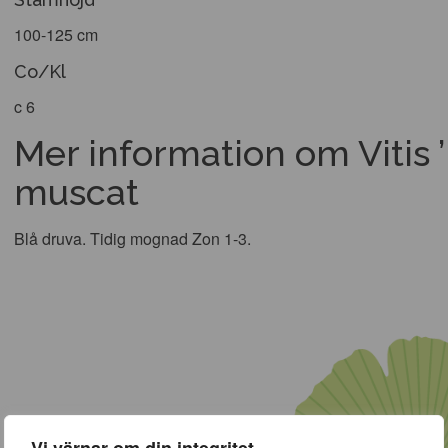
100-125 cm
Co/Kl
c 6
Mer information om Vitis 
muscat
Blå druva. Tidig mognad Zon 1-3.
Vi värnar om din integritet