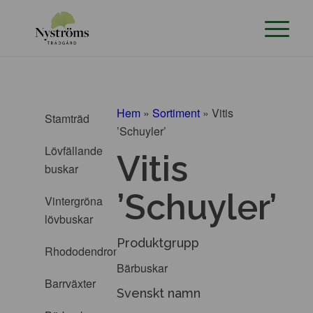
Hem
»
Sortiment
»
Vitis
Stamträd
’Schuyler’
Lövfällande
Vitis
buskar
’Schuyler’
Vintergröna
lövbuskar
Produktgrupp
Rhododendron
Bärbuskar
Barrväxter
Svenskt namn