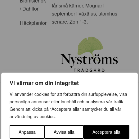
Blomsterlök
får små kärnor. Mognar i
/ Dahlior
september i växthus, utomhus
senare. Zon 1-3.
Häckplantor
Vi värnar om din integritet
Vi använder cookies för att förbättra din surfupplevelse, visa
personliga annonser eller innehåll och analysera vår trafik.
Genom att klicka på "Acceptera alla" samtycker du till vår
användning av cookies.
ÖPPETTIDER
Vår (23 mars – 28 juni)
Anpassa
Avvisa alla
Acceptera alla