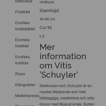
Bärbuskar
vindruva
Stamhöjd
Fruktträd
40-60 cm
Exotiska
Co/Kl
fruktträdträd
c 2
Exotiska
Mer
fruktträd
information
Exotiska
fruktträs
om Vitis
’Schuyler’
Rosor
Klängväxter
Starkvuxen sort. Schuyler är en
mycket rikbärande sort med
Medelhavsväxter
blådaggiga, medelstora och söta
druvor med Muscat smak. Sorten