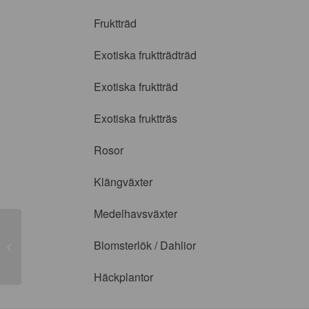
Fruktträd
Exotiska fruktträdträd
Exotiska fruktträd
Exotiska fruktträs
Rosor
Klängväxter
Medelhavsväxter
Blomsterlök / Dahlior
Queen of Sweden
Häckplantor