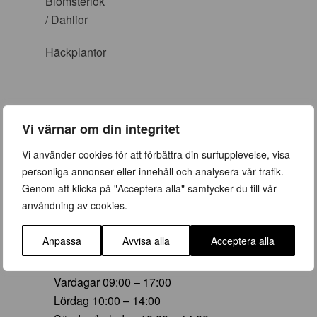
Blomsterlök
/ Dahlior
Häckplantor
Vi värnar om din integritet
ÖPPETTIDER
Vi använder cookies för att förbättra din surfupplevelse, visa
personliga annonser eller innehåll och analysera vår trafik.
Vår (23 mars – 28 juni)
Genom att klicka på "Acceptera alla" samtycker du till vår
Vardagar 09:00 – 19:00
användning av cookies.
Lördag 10:00 – 16:00
Söndag/helgdag 10:00 – 16:00
Anpassa
Avvisa alla
Acceptera alla
Sommar (29 juni – 16 aug)
Vardagar 09:00 – 17:00
Lördag 10:00 – 14:00