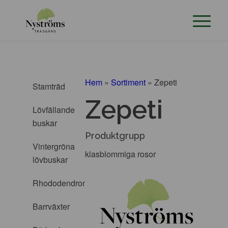
Hem
»
Sortiment
»
Zepeti
Stamträd
Zepeti
Lövfällande
buskar
Produktgrupp
Vintergröna
klasblommiga rosor
lövbuskar
Rhododendron
Barrväxter