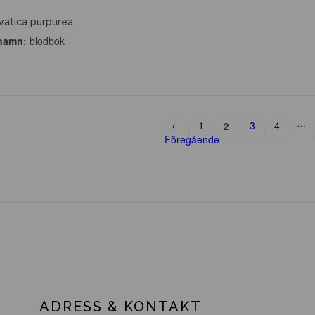
vatica purpurea
namn:
blodbok
…
←
1
3
4
2
Föregående
ADRESS & KONTAKT