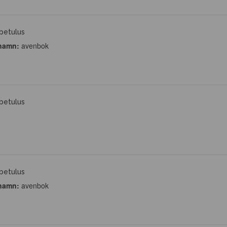
betulus
namn:
avenbok
betulus
betulus
namn:
avenbok