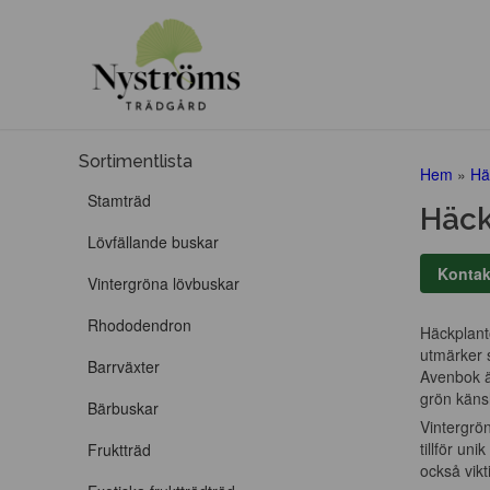
Sortimentlista
Hem
»
Hä
Stamträd
Häck
Lövfällande buskar
Kontak
Vintergröna lövbuskar
Rhododendron
Häckplanto
utmärker s
Barrväxter
Avenbok är
grön käns
Bärbuskar
Vintergrö
tillför un
Fruktträd
också vikt