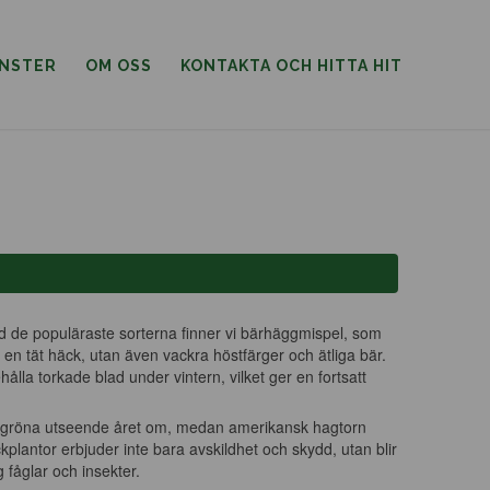
ÄNSTER
OM OSS
KONTAKTA OCH HITTA HIT
and de populäraste sorterna finner vi bärhäggmispel, som
en tät häck, utan även vackra höstfärger och ätliga bär.
ålla torkade blad under vintern, vilket ger en fortsatt
itt gröna utseende året om, medan amerikansk hagtorn
plantor erbjuder inte bara avskildhet och skydd, utan blir
g fåglar och insekter.