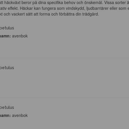
rätt häckväxt beror på dina specifika behov och önskemål. Vissa sorter 
tiv effekt. Häckar kan fungera som vindskydd, ljudbarriärer eller som en
skt och vackert sätt att forma och förbättra din trädgård.
betulus
namn:
avenbok
betulus
betulus
namn:
avenbok