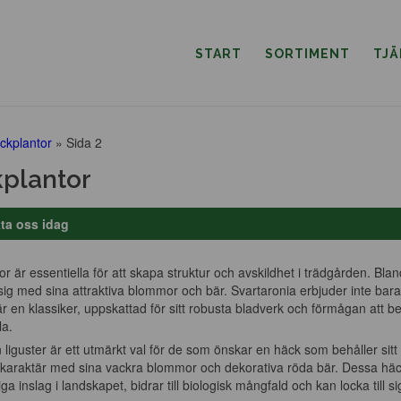
START
SORTIMENT
TJ
ckplantor
»
Sida 2
plantor
ta oss idag
r är essentiella för att skapa struktur och avskildhet i trädgården. Bl
ig med sina attraktiva blommor och bär. Svartaronia erbjuder inte bara 
 en klassiker, uppskattad för sitt robusta bladverk och förmågan att beh
la.
n liguster är ett utmärkt val för de som önskar en häck som behåller s
ik karaktär med sina vackra blommor och dekorativa röda bär. Dessa häck
iga inslag i landskapet, bidrar till biologisk mångfald och kan locka till si