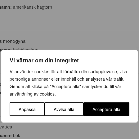
namn:
amerikansk hagtorn
us monogyna
namn:
trubbhagtorn
Vi värnar om din integritet
Vi använder cookies för att förbättra din surfupplevelse, visa
personliga annonser eller innehåll och analysera vår trafik.
us monogyna
Genom att klicka på "Acceptera alla" samtycker du till vår
namn:
trubbhagtorn
användning av cookies.
Anpassa
Avvisa alla
Acceptera alla
vatica
namn:
bok