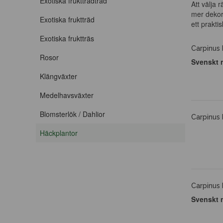
Exotiska fruktträdträd
Att välja 
mer dekora
Exotiska fruktträd
ett prakti
Exotiska fruktträs
Carpinus 
Rosor
Svenskt 
Klängväxter
Medelhavsväxter
Blomsterlök / Dahlior
Carpinus 
Häckplantor
Carpinus 
Svenskt 