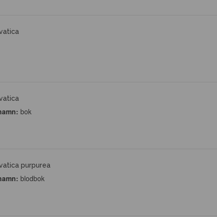
vatica
vatica
namn:
bok
vatica purpurea
namn:
blodbok