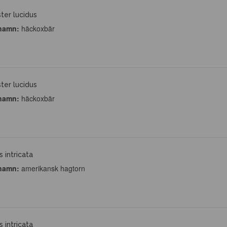
ter lucidus
namn:
häckoxbär
ter lucidus
namn:
häckoxbär
 intricata
namn:
amerikansk hagtorn
 intricata