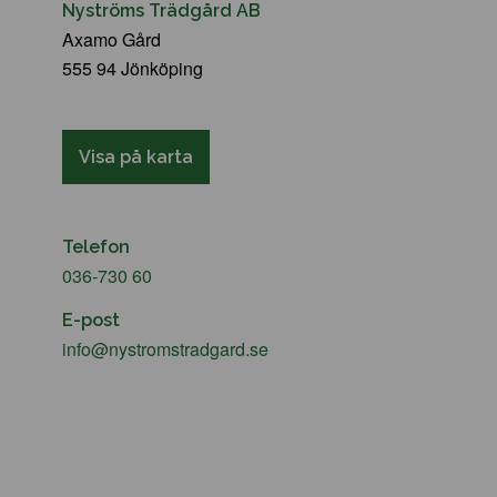
Nyströms Trädgård AB
Axamo Gård
555 94 Jönköping
Visa på karta
Telefon
036-730 60
E-post
info@nystromstradgard.se