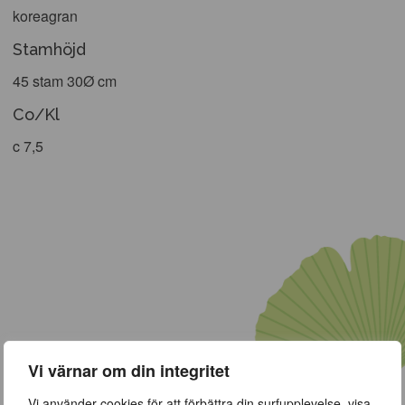
koreagran
Stamhöjd
45 stam 30Ø cm
Co/Kl
c 7,5
Vi värnar om din integritet
Vi använder cookies för att förbättra din surfupplevelse, visa