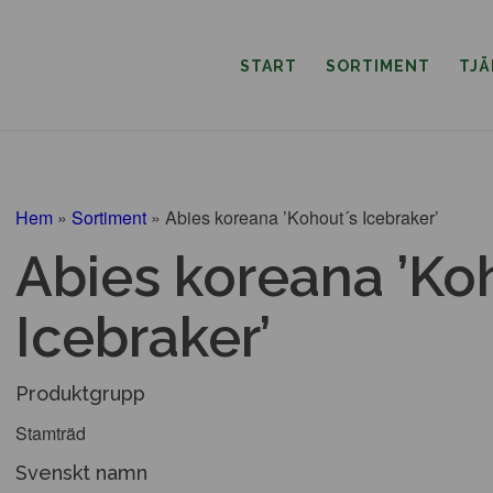
START
SORTIMENT
TJ
Hem
»
Sortiment
»
Abies koreana ’Kohout´s Icebraker’
Abies koreana ’Ko
Icebraker’
Produktgrupp
Stamträd
Svenskt namn