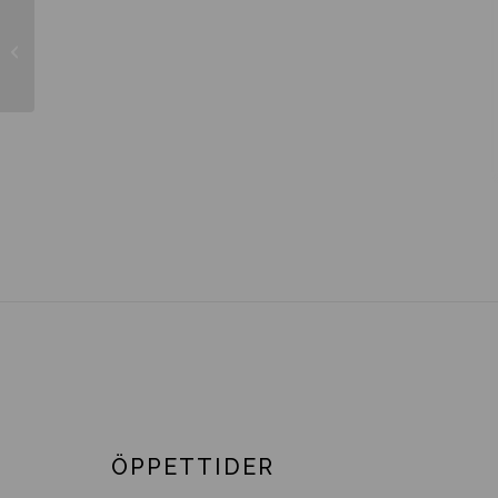
Abies koreana ’Brilliant’
ÖPPETTIDER