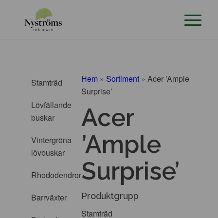
Hem
»
Sortiment
»
Acer ’Ample
Stamträd
Surprise’
Lövfällande
Acer
buskar
’Ample
Vintergröna
lövbuskar
Surprise’
Rhododendron
Produktgrupp
Barrväxter
Stamträd