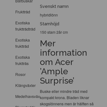
Bärbuskar
Svenskt namn
Fruktträd
hybridlönn
Exotiska
Stamhöjd
fruktträdträd
150 stam 2år cm
Exotiska
Mer
fruktträd
information
Exotiska
om Acer
fruktträs
’Ample
Rosor
Surprise’
Klängväxter
Buske eller mindre träd med
Medelhavsväxter
kompakt krona. Bladen liknar
skogslönnens men är hälften så