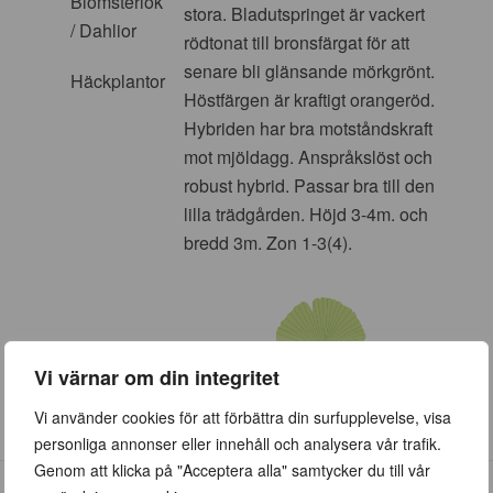
Blomsterlök
stora. Bladutspringet är vackert
/ Dahlior
rödtonat till bronsfärgat för att
senare bli glänsande mörkgrönt.
Häckplantor
Höstfärgen är kraftigt orangeröd.
Hybriden har bra motståndskraft
mot mjöldagg. Anspråkslöst och
robust hybrid. Passar bra till den
lilla trädgården. Höjd 3-4m. och
bredd 3m. Zon 1-3(4).
Vi värnar om din integritet
Vi använder cookies för att förbättra din surfupplevelse, visa
personliga annonser eller innehåll och analysera vår trafik.
Genom att klicka på "Acceptera alla" samtycker du till vår