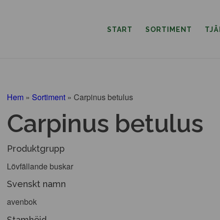
START
SORTIMENT
TJ
Hem
»
Sortiment
»
Carpinus betulus
Carpinus betulus
Produktgrupp
Lövfällande buskar
Svenskt namn
avenbok
Stamhöjd