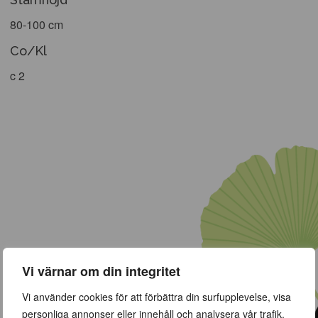
80-100 cm
Co/Kl
c 2
Vi värnar om din integritet
Vi använder cookies för att förbättra din surfupplevelse, visa
personliga annonser eller innehåll och analysera vår trafik.