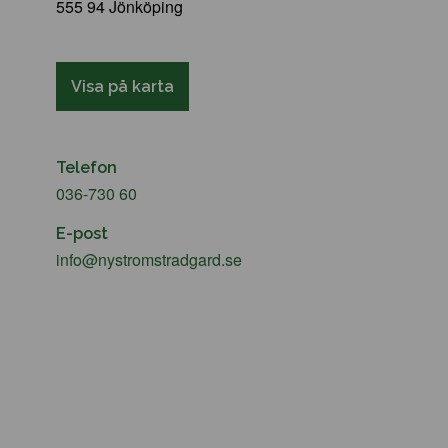
555 94 Jönköping
Visa på karta
Telefon
036-730 60
E-post
info@nystromstradgard.se