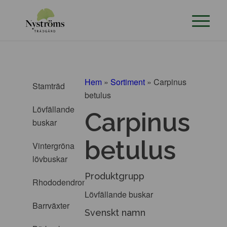
Hem
»
Sortiment
»
Carpinus
Stamträd
betulus
Lövfällande
Carpinus
buskar
betulus
Vintergröna
lövbuskar
Produktgrupp
Rhododendron
Lövfällande buskar
Barrväxter
Svenskt namn