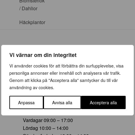
Blomsterlök
/ Dahlior
Häckplantor
Vi värnar om din integritet
ÖPPETTIDER
Vi använder cookies för att förbättra din surfupplevelse, visa
personliga annonser eller innehåll och analysera vår trafik.
Vår (23 mars – 28 juni)
Genom att klicka på "Acceptera alla" samtycker du till vår
Vardagar 09:00 – 19:00
användning av cookies.
Lördag 10:00 – 16:00
Söndag/helgdag 10:00 – 16:00
Anpassa
Avvisa alla
Acceptera alla
Sommar (29 juni – 16 aug)
Vardagar 09:00 – 17:00
Lördag 10:00 – 14:00