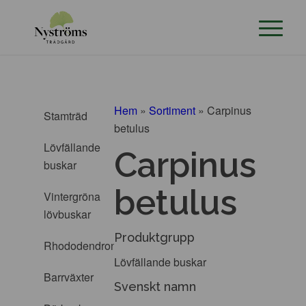
Hem
»
Sortiment
»
Carpinus
Stamträd
betulus
Lövfällande
Carpinus
buskar
betulus
Vintergröna
lövbuskar
Produktgrupp
Rhododendron
Lövfällande buskar
Barrväxter
Svenskt namn