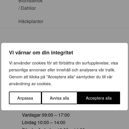
Blomsterlök
/ Dahlior
Häckplantor
Vi värnar om din integritet
ÖPPETTIDER
Vi använder cookies för att förbättra din surfupplevelse, visa
personliga annonser eller innehåll och analysera vår trafik.
Vår (23 mars – 28 juni)
Genom att klicka på "Acceptera alla" samtycker du till vår
Vardagar 09:00 – 19:00
användning av cookies.
Lördag 10:00 – 16:00
Söndag/helgdag 10:00 – 16:00
Anpassa
Avvisa alla
Acceptera alla
Sommar (29 juni – 16 aug)
Vardagar 09:00 – 17:00
Lördag 10:00 – 14:00