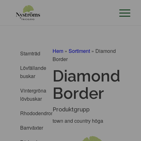
Hem
»
Sortiment
»
Diamond
Stamträd
Border
Lövfällande
Diamond
buskar
Border
Vintergröna
lövbuskar
Produktgrupp
Rhododendron
town and country höga
Barrväxter