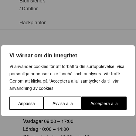
Blomsterlök
/ Dahlior
Häckplantor
Vi värnar om din integritet
ÖPPETTIDER
Vi använder cookies för att förbättra din surfupplevelse, visa
personliga annonser eller innehåll och analysera vår trafik.
Vår (23 mars – 28 juni)
Genom att klicka på "Acceptera alla" samtycker du till vår
Vardagar 09:00 – 19:00
användning av cookies.
Lördag 10:00 – 16:00
Söndag/helgdag 10:00 – 16:00
Anpassa
Avvisa alla
Acceptera alla
Sommar (29 juni – 16 aug)
Vardagar 09:00 – 17:00
Lördag 10:00 – 14:00