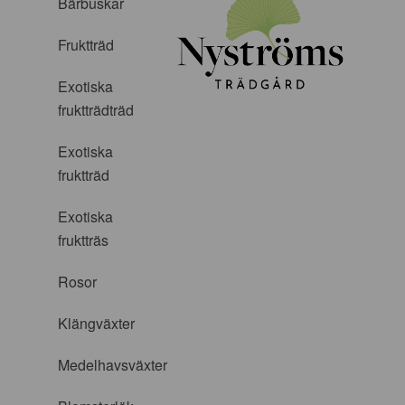
Bärbuskar
Fruktträd
Exotiska
fruktträdträd
Exotiska
fruktträd
Exotiska
fruktträs
Rosor
Klängväxter
Medelhavsväxter